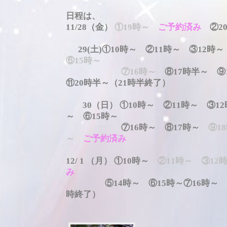
日程は、
11/28（金）
①19時～
ご予約済み
②20
29(土)
①10時～ ②11時～ ③12時
⑥15時～
⑦16時～
⑧17時半～ 
⑪20時半～（
21時半終了）
30（日）
①10時～ ②11時～ ③1
～ ⑥15時～
⑦16時～ ⑧17時～
⑨1
～
ご予約済み
12/ 1 （月） ①10時～
②11時～ ③12
み
⑤14時～ ⑥15時～⑦16時～ ⑧1
時終了）