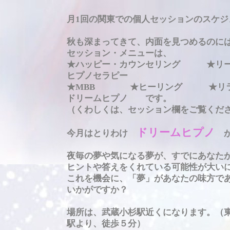
月1回の関東での個人セッションのスケジ
秋も深まってきて、内面を見つめるのに
セッション・メニューは、
★ハッピー・カウンセリング 
ヒプノセラピー
★MBB ★ヒーリング ★リラ
ドリームヒプノ です。
（くわしくは、セッション欄をご覧くだ
ドリームヒプノ
今月はとりわけ
が
夜毎の夢や気になる夢が、すでにあなた
ヒントや答えをくれている可能性が大
これを機会に、「夢」があなたの味方で
いかがですか？
場所は、武蔵小杉駅近くになります。（東
駅より、徒歩５分）