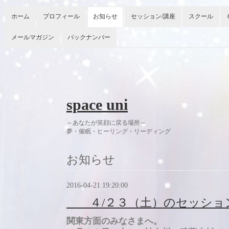
ホーム
プロフィール
お知らせ
セッション/講座
スクール
メールマガジン
バックナンバー
space uni
～あなたが笑顔に戻る場所～
夢・催眠・ヒーリング・リーディング 今
お知らせ
2016-04-21 19:20:00
４/２３（土）のセッショ
関東方面のみなさまへ。