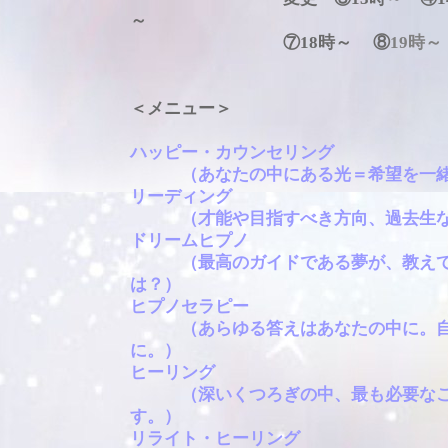
～
⑦18時～ ⑧
19時～
＜メニュー＞
ハッピー・カウンセリング
（あなたの中にある光＝希望を一緒
リーディング
（才能や目指すべき方向、過去生な
ドリームヒプノ
（最高のガイドである夢が、教えて
は？）
ヒプノセラピー
（あらゆる答えはあなたの中に。自
に。）
ヒーリング
（深いくつろぎの中、最も必要なこ
す。）
リライト・ヒーリング