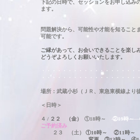
下記の日時で、セッションをお申し込み
ます。
問題解決から、可能性や才能を知ること
可能です。
ご縁があって、お会いできることを楽し
どうぞよろしくお願いいたします。
・・・・・・・・・・・・・・・・・・
・・・・・・・・・・・・・・・・・・
場所：武蔵小杉（ＪＲ、東急東横線より徒
＜日時＞
４ /
２２
（金
）
①18時～
②19時～
ご予約済み
２３ （土）
①10時～ ②11時～
変更 ③13時～ ④14時～ 