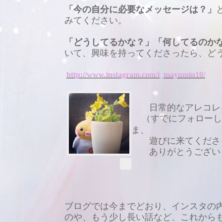
「今の自分に必要なメッセージは？」
みてください。
「どうしてるかな？」「何してるのか
いて、興味を持ってくださったら、ど
http://www.instagram.com/i_mayumin10/
日常的なアレコレを
（すでにフォローし
ま、
遊びに来てくださっ
ありがとうござい
ブログでは今までどおり、
インスタの
のや、もう少し長い話など、
これから