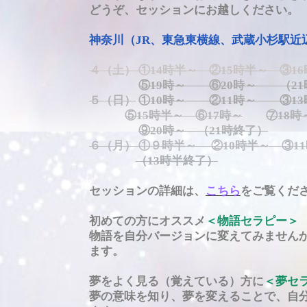
どうぞ、セッションにお越しください。
神奈川（JR、東急東横線、武蔵小杉駅近
４（土） ①14時半～ ②15時半～ ③1
⑤19時～ ⑥20時～ （21
５（日）
①10時～ ②11時～
③1
⑤15時半～ ⑥17時～
⑦18
⑨20時～ （21時終了）
６（月） ①９時半～ ②10時半～ ③
（13時半終了）
セッションの詳細は、
こちら
をご覧くだ
初めての方にオススメ
＜物語セラピー＞
物語を自分バージョンに変えてみません
ます。
夢をよく見る（覚えている）方に
＜夢セ
夢の意味を知り、夢を変えることで、自