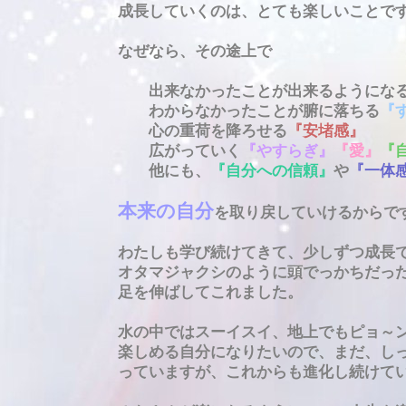
成長していくのは、とても楽しいことで
なぜなら、その途上で
出来なかったことが出来るようにな
わからなかったことが腑に落ちる
『
心の重荷を降ろせる
『安堵感』
広がっていく
『やすらぎ』
『愛』
『
他にも、
『自分への信頼』
や
『一体
本来の自分
を取り戻していけるからで
わたしも学び続けてきて、少しずつ成長
オタマジャクシのように頭でっかちだっ
足を伸ばしてこれました。
水の中ではスーイスイ、地上でもピョ～
楽しめる自分になりたいので、まだ、し
っていますが、これからも進化し続けて