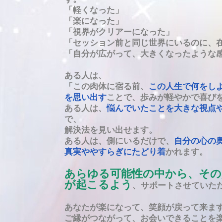
「軽くなった」
「楽になった」
「視界
が
クリアーになった」
「セッション前と同じ世界にいるのに、
「自分が広がって、大きくなったような
ある人は、
「この肉体に宿る前、
この人生で何をし
を
思い出す
ことで、歩み
が
軽やかで喜び
ある人は、
悩んでいたことを大きな視点
で、
解決法を見い出せます。
ある人
は、
側にいるだけで、
自分の心の
真実ややすらぎにたどり着
かれます。
あらゆる可能性の中から、その
が起こるよう
、
サポートさせていた
あなたが楽になって、笑顔が戻って来ま
ご縁がつながって、お会いできることを