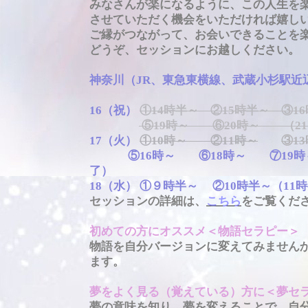
みなさんが楽になるように、この人生を
させていただく機会をいただければ嬉し
ご縁がつながって、お会いできることを
どうぞ、セッションにお越しください。
神奈川（JR、東急東横線、武蔵小杉駅近
16（祝）
①14時半～ ②15時半～ ③
⑤19時～ ⑥20時～ （2
17（火）
①10時～ ②11時～
③1
⑤16時～ ⑥18時～ ⑦19時～
了）
18（水） ①９時半～ ②10時半～（11
セッションの詳細は、
こちら
をご覧くだ
初めての方にオススメ＜物語セラピー＞
物語を自分バージョンに変えてみません
ます。
夢をよく見る（覚えている）方に＜夢セ
夢の意味を知り、夢を変えることで、自