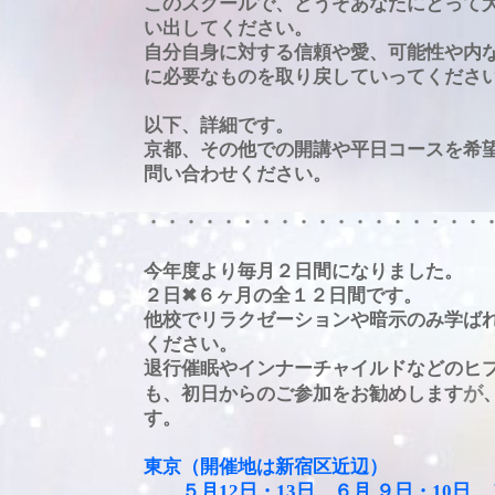
このスクールで、どうぞあなたにとって
い出してください。
自分自身に対する信頼や愛、可能性や内
に必要なものを取り戻していってくださ
以下、詳細です。
京都、その他での開講や平日コースを希
問い合わせください。
・・・・・・・・・・・・・・・・・・
今年度より毎月２日間になりました。
２日✖６ヶ月の全１２日間です。
他校でリラクゼーションや暗示のみ学ば
ください。
退行催眠やインナーチャイルドなどのヒ
が
も、初日からのご参加をお勧めします
す。
東京（開催地は新宿区近辺）
５月12日・13日、６月 ９日・10日、７