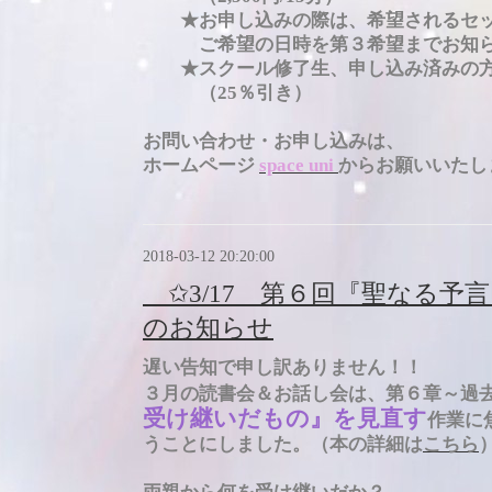
★お申し込みの際は、希望されるセッ
ご希望の日時を第３希望までお知
★スクール修了生、申し込み済みの方
（25％引き）
お問い合わせ・お申し込みは、
ホームページ
space uni
からお願いいたし
2018-03-12 20:20:00
✩3/17 第６回『聖なる予
のお知らせ
遅い告知で申し訳ありません！！
３月の読書会＆お話し会は、第６章～過
受け継いだもの』を見直す
作業に
うことにしました。（本の詳細は
こちら