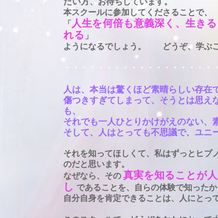
たい方
、お待ちしています。
本スクールに参加してくださることで、
人生を何倍も意義深く、生きる
「
れる
」
ようになるでしょう。
どうぞ、学ぶ
・・・・・・・・・・・・・・・・・・
人は、本当は驚くほど素晴らしい存在
傷つきすぎてしまって、そうとは思え
も、
それでも一人ひとりかけがえのない、
そして、人はとっても不思議で、ユニ
それを知ってほしくて、私はずっとヒプ
のだと思います。
真実を知ることが人
なぜなら、その
し
であることを、自らの体験で知ったか
自分自身を肯定できることは、人にとっ