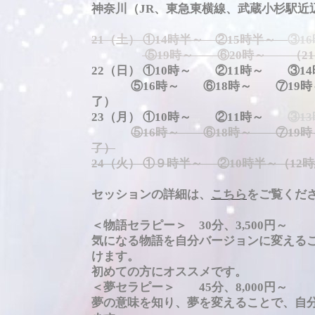
神奈川（JR、東急東横線、武蔵小杉駅近
21（土） ①14時半～ ②15時半～
③1
⑤19時～ ⑥20時～ （2
22（日） ①10時～ ②11時～ ③1
⑤16時～ ⑥18時～ ⑦19時～
了）
23（月） ①10時～ ②11時～
③1
⑤16時～ ⑥18時～ ⑦19時
了）
24（火） ①９時半～ ②10時半～（12
セッションの詳細は、
こちら
をご覧くだ
＜物語セラピー＞ 30分、3,500円～
気になる物語を自分バージョンに変える
けます。
初めての方にオススメです。
＜夢セラピー＞ 45分、8,000円～
夢の意味を知り、夢を変えることで、自