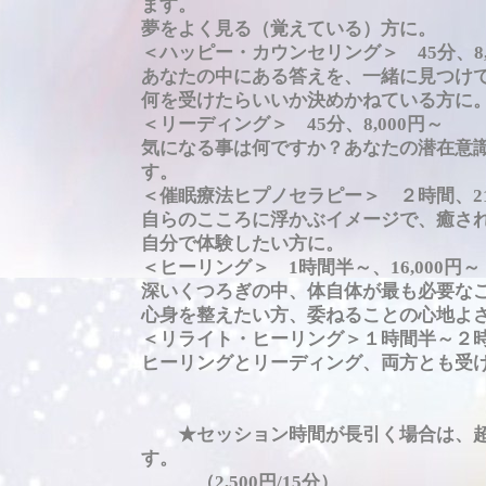
ます。
夢をよく見る（覚えている）方に。
＜ハッピー・カウンセリング＞ 45分、8,
あなたの中にある答えを、一緒に見つけ
何を受けたらいいか決めかねている方に
＜リーディング＞ 45分、8,000円～
気になる事は何ですか？あなたの潜在意
す。
＜催眠療法ヒプノセラピー＞ ２時間、21,
自らのこころに浮かぶイメージで、癒さ
自分で体験したい方に。
＜ヒーリング＞ 1時間半～、16,000円～
深いくつろぎの中、体自体が最も必要な
心身を整えたい方、委ねることの心地よ
＜リライト・ヒーリング＞１時間半～２時間、2
ヒーリングとリーディング、両方とも受
★セッション時間が長引く場合は、超
す。
（2,500円/15分）