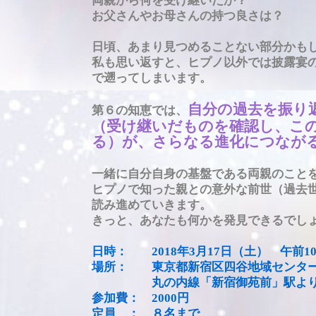
両親から何を受け継いだか？
お父さんやお母さんの持つ良さは？
日頃、あまり見つめることない部分かも
私も思い返すと、
ヒプノ以外では披露宴
で
遡ってしまいます。
自分の過去を振り
第６の知恵では、
（受け継いだものを確認し、こ
る）が、さらなる進化につなが
一緒に自分自身の基盤である両親のこと
ヒプノで知った親との意外な前世（過去
読み進めていきます。
きっと、あなたも何かを発見できるでし
日時： 2018年3月17日（土） 午前1
場所： 東京都新宿区四谷地域センター
丸の内線「新宿御苑前」駅
参加費： 2000円
定員 ： ８名まで