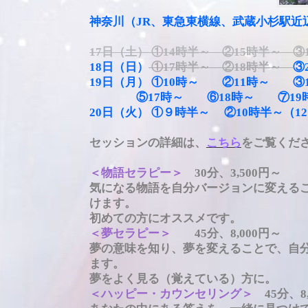
神奈川（JR、東急東横線、武蔵小杉駅近
17日（土） ①14時半～ ②15時半～ ③
18日（日）
①17時半～ ②18時半～
③
19日（月） ①10時～ ②11時～ ③
⑤17時～ ⑥18時～ ⑦19時
20日（火） ①９時半～ ②10時半～（1
セッションの詳細は、
こちら
をご覧くだ
＜物語セラピー＞
30分、3,500円～
気になる物語を自分バージョンに変える
けます。
初めての方にオススメです。
＜夢セラピー＞
45分、8,000円～
夢の意味を知り、夢を変えることで、自
ます。
夢をよく見る（覚えている）方に。
＜ハッピー・カウンセリング＞
45分、8,