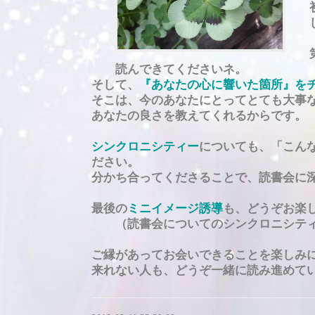
初め
し
第６
読んできてくださいネ。
そして、
『あなたの心に響いた箇所』を
そこは、今のあなたにとってとても大事
あなたの良さを教えてくれるからです。
シンクロニシティー
についても、「こん
ださい。
分かち合ってくださることで、読書会に
最後の
ミニイメージ誘導
も、どうぞお楽
（読書会についてのシンクロニシティ
ご縁があってお会いできることを楽しみ
来れない人も、どうぞ一緒に読み進めて