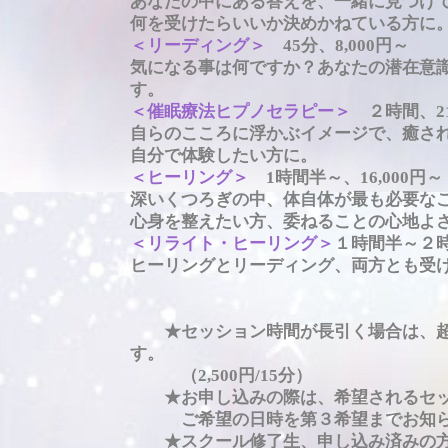
あなたの中にある答えを、一緒に見つけ
何を受けたらいいか決めかねている方に
＜リーディング＞
45分、8,000円～
気になる事は何ですか？あなたの潜在意
す。
＜催眠療法ヒプノセラピー＞
２時間、21
自らのこころに浮かぶイメージで、癒さ
自分で体験したい方に。
＜ヒーリング＞
1時間半～、16,000円～
深いくつろぎの中、体自体が最も必要な
心身を整えたい方、委ねることの心地よ
＜リライト・ヒーリング＞
１時間半～２時間、
ヒーリングとリーディング、両方とも受
★セッション時間が長引く場合は、超
す。
（2,500円/15分）
★お申し込みの際は、希望されるセッ
ご希望の日時を第３希望までお知
★スクール修了生、申し込み済みの方