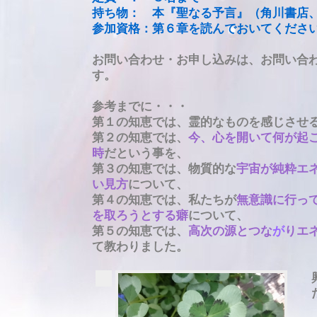
持ち物： 本『聖なる予言』（角川書店
参加資格：第６章を読んでおいてくださ
お問い合わせ・お申し込みは、お問い合
す。
参考までに・・・
第１の知恵では、霊的なものを感じさせ
第２の知恵では、
今、心を開いて何が​起
時
だという事を、
第３の知恵では、物質的な
宇宙が純粋エ
い見方
について、
第４の知恵では、私たちが
無意識に行っ
を取ろうとする癖
について、
第５の知恵では、
高次の源とつな
が
りエ
て教わりました。
だけ