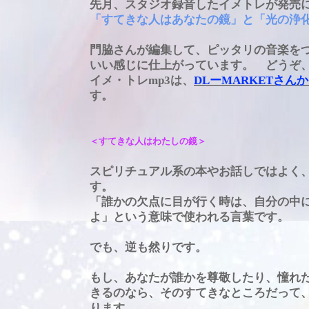
先月、スタジオ録音したイメトレが発売
「すてきな人はあなたの鏡」と「光の浄
門脇さんが編集して、ピッタリの音楽を
いい感じに仕上がっています。 どうぞ
イメ・トレmp3は、
DLーMARKETさん
す。
＜すてきな人はわたしの鏡＞
スピリチュアル系の本やお話しではよく
す。
「誰かの欠点に目が行く時は、自分の中
よ」という意味で使われる言葉です。
でも、逆も然りです。
もし、あなたが誰かを尊敬したり、憧れ
きるのなら、そのすてきなところだって
ります。