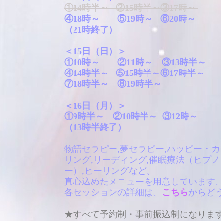
①14時半～ ②15時半～
③17時～
④18時～ ⑤19時～ ⑥20時～
（21時終了）
＜15日（日）＞
①10時～ ②11時～ ③13時半～
④14時半～ ⑤15時半～⑥17時半～
⑦18時半～ ⑧19時半～
＜16日（月）＞
①9時半～ ②10時半～ ③12時～
（13時半終了）
物語セラピー,夢セラピー,ハッピー・
リング,リーディング,催眠療法（ヒプ
ー）,ヒーリングなど、
真心込めたメニューを用意しています
各セッションの詳細は、
こちら
からど
★すべて予約制・事前振込制になりま