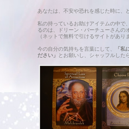
あなたは、不安や恐れを感じた時に、
私の持っているお助けアイテム
の中で
るのは、
ドリーン・バーチューさんの
（ネットで無料で引けるサイトがあり
今の自分の気持ちを言葉にして、
「私
ださい」
とお願いし、シャッフルした